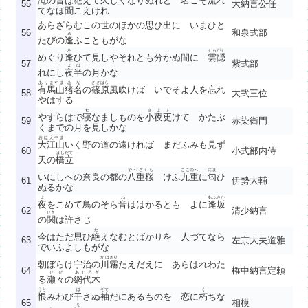
滝の
音
は
絶
えて久しくなりぬれど 名こそ流れ
55
大納言公任
てなほ聞こえけれ
あらざらむこの世のほかの思ひ出に いまひと
56
和泉式部
あ
たびの
逢
ふこともがな
あ
くもがく
めぐり
逢
ひて見しやそれとも分かぬ間に
雲隠
57
紫式部
よは
れにし
夜半
の月かな
ありまやま
ゐな
ささはら
有馬山
猪名
の
篠原
風吹けば いでそよ人を忘れ
58
大弐三位
やはする
ね
さよふ
やすらはで
寝
なましものを
小夜更
けて かたぶ
59
赤染衛門
くまでの月を見しかな
おほえやま
大江山
いく野の道の遠ければ まだふみも見ず
60
小式部内侍
はしだて
天の
橋立
やへざくら
ここのへ
にほ
いにしへの奈良の都の
八重桜
けふ
九重
に
匂
ひ
61
伊勢大輔
ぬるかな
よ
ね
あふさか
夜
をこめて鳥のそら
音
ははかるとも よに
逢坂
62
清少納言
せき
の
関
は許さじ
た
今はただ思ひ
絶
えなむとばかりを 人づてなら
63
左京大夫道雅
でいふよしもがな
かはぎり
朝ぼらけ宇治の
川霧
たえだえに あらはれわた
64
権中納言定頼
せぜ
あじろぎ
る
瀬々
の
網代木
うら
ほ
そで
く
恨
みわび
干
さぬ
袖
だにあるものを 恋に
朽
ちな
65
相模
を