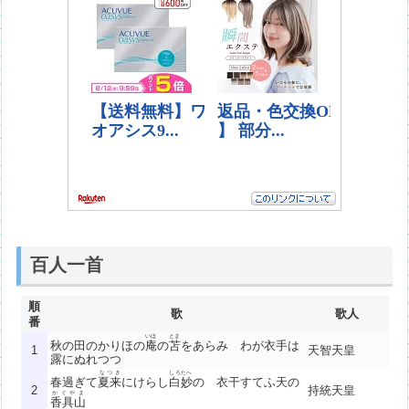
百人一首
順
歌
歌人
番
いほ
とま
秋の田のかりほの
庵
の
苫
をあらみ わが衣手は
1
天智天皇
露にぬれつつ
なつき
しろたへ
春過ぎて
夏来
にけらし
白妙
の 衣干すてふ天の
2
持統天皇
かぐやま
香具山