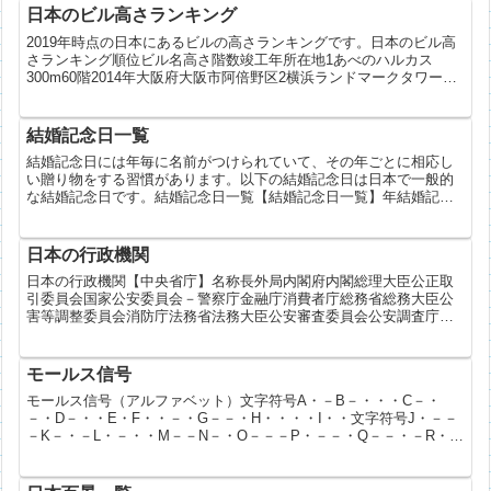
日本のビル高さランキング
2019年時点の日本にあるビルの高さランキングです。日本のビル高
さランキング順位ビル名高さ階数竣工年所在地1あべのハルカス
300m60階2014年大阪府大阪市阿倍野区2横浜ランドマークタワー
296m70階1993年神奈川県横浜市西区3りんく...
結婚記念日一覧
結婚記念日には年毎に名前がつけられていて、その年ごとに相応し
い贈り物をする習慣があります。以下の結婚記念日は日本で一般的
な結婚記念日です。結婚記念日一覧【結婚記念日一覧】年結婚記念
日名1年目紙婚式2年目綿婚式、藁婚式3年目皮婚式4年目花婚式...
日本の行政機関
日本の行政機関【中央省庁】名称長外局内閣府内閣総理大臣公正取
引委員会国家公安委員会－警察庁金融庁消費者庁総務省総務大臣公
害等調整委員会消防庁法務省法務大臣公安審査委員会公安調査庁外
務省外務大臣財務省財務大臣国税庁文部科学省文部科学大臣文化
庁...
モールス信号
モールス信号（アルファベット）文字符号A・－B－・・・C－・
－・D－・・E・F・・－・G－－・H・・・・I・・文字符号J・－－
－K－・－L・－・・M－－N－・O－－－P・－－・Q－－・－R・
－・文字符号S・・・T－U・・－V・・・－W・－－...