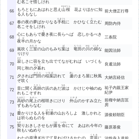
む名こそ
惜
しけれ
やまざくら
もろともにあはれと思え
山桜
花よりほかに知
66
前大僧正行尊
る人もなし
たまくら
た
春の夜の夢ばかりなる
手枕
に かひなく
立
たむ
67
周防内侍
名こそをしけれ
う
心にもあらで
憂
き夜に長らへば 恋しかるべき
68
三条院
よは
夜半
の月かな
みむろ
ば
たつた
かは
にしき
嵐吹く
三室
の山のもみぢ
葉
は
竜田
の
川
の
錦
な
69
能因法師
りけり
さび
寂
しさに宿を立ち出でてながむれば いづくも
70
良暹法師
ゆふぐ
同じ秋の
夕暮
れ
かどた
いなば
あし
夕されば
門田
の
稲葉
訪れて
蘆
のまろ屋に秋風
71
大納言経信
ぞ吹く
たかし
なみ
祐子内親王家
音に聞く
高師
の浜のあだ
波
は かけじや袖のぬ
72
紀伊
れもこそすれ
たかさご
をのへ
とやま
前権中納言匡
高砂
の
尾上
の桜咲きにけり
外山
のかすみ立た
73
房
ずもあらなむ
う
はつせ
憂
かりける人を
初瀬
の山おろしよ 激しかれと
74
源俊頼朝臣
は祈らぬものを
ちぎ
つゆ
いのち
契
りおきしさせもが
露
を
命
にて あはれ今年の
75
藤原基俊
秋もいぬめり
こ
くもゐ
わたの原
漕
ぎ出でて見ればひさかたの
雲居
に
法性寺入道前