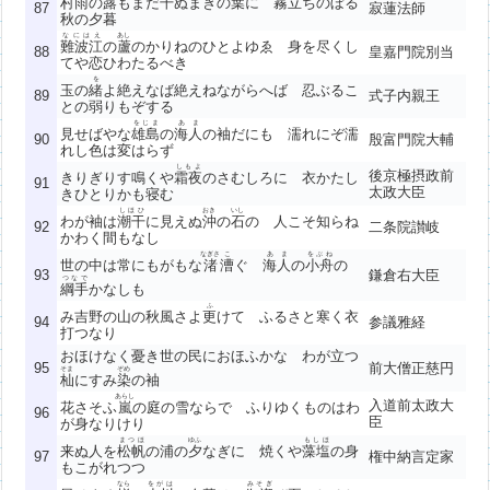
村雨
の
露
もまだ
干
ぬまきの葉に 霧立ちのぼる
87
寂蓮法師
秋の夕暮
なにはえ
あし
難波江
の
蘆
のかりねのひとよゆゑ 身を尽くし
88
皇嘉門院別当
てや恋ひわたるべき
を
玉の
緒
よ絶えなば絶えねながらへば 忍ぶるこ
89
式子内親王
との弱りもぞする
をじま
あま
見せばやな
雄島
の
海人
の袖だにも 濡れにぞ濡
90
殷富門院大輔
れし色は変はらず
しもよ
後京極摂政前
きりぎりす鳴くや
霜夜
のさむしろに 衣かたし
91
太政大臣
きひとりかも寝む
しほひ
おき
いし
わが袖は
潮干
に見えぬ
沖
の
石
の 人こそ知らね
92
二条院讃岐
かわく間もなし
なぎさ
こ
あま
をぶね
世の中は常にもがもな
渚
漕
ぐ
海人
の
小舟
の
93
鎌倉右大臣
つなで
綱手
かなしも
ふ
み吉野の山の秋風さよ
更
けて ふるさと寒く衣
94
参議雅経
打つなり
おほけなく憂き世の民におほふかな わが立つ
95
前大僧正慈円
そま
ぞめ
杣
にすみ
染
の袖
あらし
入道前太政大
花さそふ
嵐
の庭の雪ならで ふりゆくものはわ
96
臣
が身なりけり
まつほ
ゆふ
もしほ
来ぬ人を
松帆
の浦の
夕
なぎに 焼くや
藻塩
の身
97
権中納言定家
もこがれつつ
なら
をがは
みそぎ