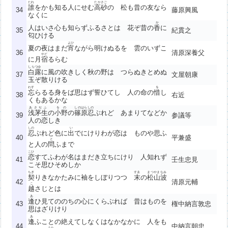
たれ
たかさご
誰
をかも知る人にせむ
高砂
の 松も昔の友なら
34
藤原興風
なくに
か
人はいさ心も知らずふるさとは 花ぞ昔の
香
に
35
紀貫之
匂ひける
よひ
夏の夜はまだ
宵
ながら明けぬるを 雲のいずこ
36
清原深養父
やど
に月
宿
るらむ
しらつゆ
白露
に風の吹きしく秋の野は つらぬきとめぬ
37
文屋朝康
玉ぞ散りける
わす
を
忘
らるる身をば思はず誓ひてし 人の命の
惜
し
38
右近
くもあるかな
あさぢふ
をの
しのはら
しの
浅茅生
の
小野
の
篠原
忍
ぶれど あまりてなどか
39
参議等
人の恋しき
しの
い
忍
ぶれど色に
出
でにけりわが恋は ものや思ふ
40
平兼盛
と
と人の
問
ふまで
こひ
恋
すてふわが名はまだき立ちにけり 人知れず
41
壬生忠見
こそ思ひそめしか
ちぎ
すゑ
まつやま
なみ
契
りきなかたみに袖をしぼりつつ
末
の
松山
波
42
清原元輔
こ
越
さじとは
あ
逢
ひ見てののちの心にくらぶれば 昔はものを
43
権中納言敦忠
思はざりけり
あ
逢
ふことの絶えてしなくはなかなかに 人をも
44
中納言朝忠
うら