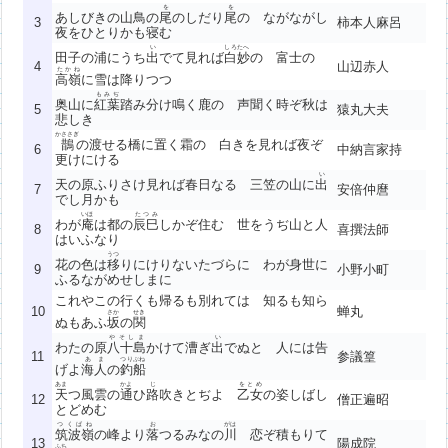
を
を
あしびきの山鳥の
尾
のしだり
尾
の ながながし
3
柿本人麻呂
夜をひとりかも寝む
い
しろたへ
田子の浦にうち
出
でて見れば
白妙
の 富士の
4
山辺赤人
たかね
高嶺
に雪は降りつつ
もみぢ
奥山に
紅葉
踏み分け鳴く鹿の 声聞く時ぞ秋は
5
猿丸大夫
悲しき
かささぎ
鵲
の渡せる橋に置く霜の 白きを見れば夜ぞ
6
中納言家持
更けにける
い
天の原ふりさけ見れば春日なる 三笠の山に
出
7
安倍仲麿
でし月かも
いほ
たつみ
わが
庵
は都の
辰巳
しかぞ住む 世をうぢ山と人
8
喜撰法師
はいふなり
うつ
花の色は
移
りにけりないたづらに わが身世に
9
小野小町
ふるながめせしまに
これやこの行くも帰るも別れては 知るも知ら
10
蝉丸
さか
せき
ぬもあふ
坂
の
関
やそしま
い
わたの原
八十島
かけて漕ぎ
出
でぬと 人には告
11
参議篁
あま
つりぶね
げよ
海人
の
釣船
あま
かよ
じ
をとめ
天
つ風雲の
通
ひ
路
吹きとぢよ
乙女
の姿しばし
12
僧正遍昭
とどめむ
つくばね
お
がは
筑波嶺
の峰より
落
つるみなの
川
恋ぞ積もりて
13
陽成院
ふち