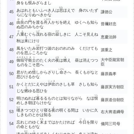
身をも
恨
みざらまし
おも
あはれともいふべき人は
思
ほえで 身のいたず
45
謙徳公
らになりぬべきかな
ゆら
と
ふなびと
由良
の
門
を渡る
舟人
かぢを絶え ゆくへも知ら
46
曾禰好忠
ぬ恋のみちかな
やえ
しげ
さび
八重
むぐら
茂
れる宿の
寂
しきに 人こそ見えね
47
恵慶法師
き
秋は
来
にけり
いは
風をいたみ
岩
打つ波のおのれのみ くだけても
48
源重之
のを思ふころかな
みかきもり
ゑじ
よる
も
大中臣能宣朝
御垣守
衛士
のたく火の
夜
は
燃
え 昼は消えつつ
49
臣
ものをこそ思へ
を
いのち
君がため
惜
しからざりし
命
さへ 長くもがなと
50
藤原義孝
思ひけるかな
いぶき
かくとだにえやは
伊吹
のさしも草 さしも知ら
51
藤原実方朝臣
も
じな
燃
ゆる思ひを
く
うら
明けぬれば
暮
るるものとは知りながら なほ
恨
52
藤原道信朝臣
めしき朝ぼらけかな
なげ
よ
嘆
きつつひとり寝る
夜
の明くる間は いかに久
53
右大将道綱母
しきものとかは知る
すゑ
けふ
忘れじのゆく
末
まではかたければ
今日
を限り
54
儀同三司母
の命ともがな
おと
た