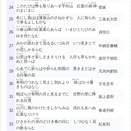
ぬさ
たむけやま
にしき
かみ
このたびは
幣
も取りあへず
手向山
紅葉の
錦
神
24
菅家
のまにまに
お
あふさかやま
名にし
負
はば
逢坂山
のさねかずら 人に知られ
25
三条右大臣
で来るよしもがな
をぐらやま
みね
もみぢば
小倉山
峰
の
紅葉葉
心あらば いまひとたびのみ
26
貞信公
ま
ゆき
待
たなむ
はら
なが
みかの
原
わきて
流
るるいづみ川 いつ見きとて
27
中納言兼輔
こひ
か
恋
しかるらむ
やまざと
さび
山里
は冬ぞ
寂
しさまさりける 人目も草もかれ
28
源宗于朝臣
ぬと思へば
を
を
心あてに
折
らばや
折
らむ初霜の 置きまどはせ
29
凡河内躬恒
しらぎく
る
白菊
の花
ありあけ
あかつき
う
有明
のつれなく見えし別れより
暁
ばかり
憂
30
壬生忠岑
きものはなし
ありあけ
ふ
朝ぼらけ
有明
の月と見るまでに 吉野の里に
降
31
坂上是則
しらゆき
れる
白雪
やまがは
山川
に風のかけたるしがらみは 流れもあへぬ
32
春道列樹
もみぢ
紅葉
なりけり
ひかり
ひさかたの
光
のどけき春の日に しづ心なく花
33
紀友則
ち
の
散
るらむ