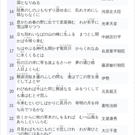
淵
となりぬる
みちのく
たれ
陸奥
のしのぶもぢずり
誰
ゆゑに 乱れそめにし
14
河原左大臣
我ならなくに
い
ころもで
君がため春の野に
出
でて若菜摘む わが
衣手
に
15
光孝天皇
雪は降りつつ
お
立ち別れいなばの山の峰に
生
ふる まつとし聞
16
中納言行平
いまかへ
こ
かば
今帰
り
来
む
かみよ
たつたがは
ちはやぶる
神代
も聞かず
竜田川
からくれなゐ
17
在原業平朝臣
みづ
に
水
くくるとは
すみ
かよ
ぢ
住
の江の岸に寄る波よるさへや 夢の
通
ひ
路
18
藤原敏行朝臣
ひとめ
人目
よくらむ
なにはがた
あし
ま
あ
す
難波潟
短き
蘆
のふしの
間
も
逢
はでこの世を
過
19
伊勢
ぐしてよとや
いま
なには
わびぬれば
今
はた同じ
難波
なる みをつくして
20
元良親王
あ
も
逢
はむとぞ思ふ
いまこ
ながつき
今来
むといひしばかりに
長月
の 有明の月を待
21
素性法師
い
ち
出
でつるかな
やまかぜ
吹くからに秋の草木のしをるれば むべ
山風
を
22
文屋康秀
あらしといふらむ
かな
月見ればちぢにものこそ
悲
しけれ わが身ひと
23
大江千里
つの秋にはあらねど