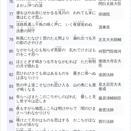
76
おき
しらなみ
関白太政大臣
まがふ
沖
つ
白波
たきがは
すゑ
瀬をはやみ岩にせかるる
滝川
の われても
末
に
77
崇徳院
逢はむとぞ思ふ
あはぢしま
ちどり
こゑ
いくよれざ
淡路島
通ふ
千鳥
の鳴く
声
に いく
夜寝覚
めぬ
78
源兼昌
すま
せきもり
須磨
の
関守
も
い
秋風にたなびく雲のたえ間より
漏
れ
出
づる月
79
左京大夫顕輔
の影のさやけさ
くろかみ
ながからむ心も知らず
黒髪
の 乱れてけさはも
80
待賢門院堀河
のをこそ思へ
ありあけ
後徳大寺左大
ほととぎす鳴きつる方をながむれば ただ
有明
81
臣
の月ぞ残れる
た
思ひわびさても命はあるものを 憂きに
堪
へぬ
82
道因法師
は涙なりけり
おも
皇太后宮大夫
世の中よ道こそなけれ
思
ひ入る 山の奥にも鹿
83
俊成
ぞ鳴くなる
う
長らへばまたこのごろやしのばれむ
憂
しと見
84
藤原清輔朝臣
し世ぞ今は恋しき
よ
夜
もすがら物思ふころは明けやらで 閨のひま
85
俊恵法師
さへつれなかりけり
なげ
嘆
けとて月やはものを思はする かこちがほな
86
西行法師
るわが涙かな
むらさめ
つゆ
ひ