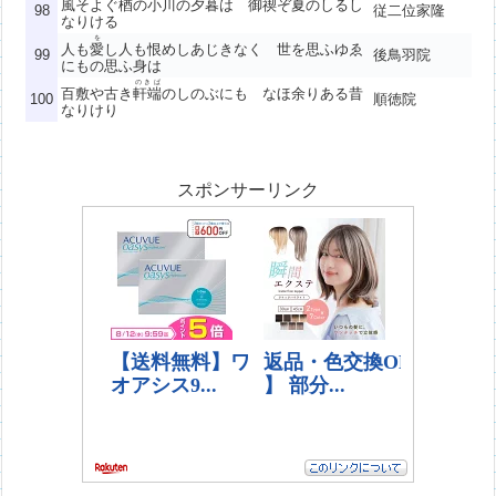
風そよぐ
楢
の
小川
の夕暮は
御禊
ぞ夏のしるし
98
従二位家隆
なりける
を
人も
愛
し人も恨めしあじきなく 世を思ふゆゑ
99
後鳥羽院
にもの思ふ身は
のきば
百敷や古き
軒端
のしのぶにも なほ余りある昔
100
順徳院
なりけり
スポンサーリンク