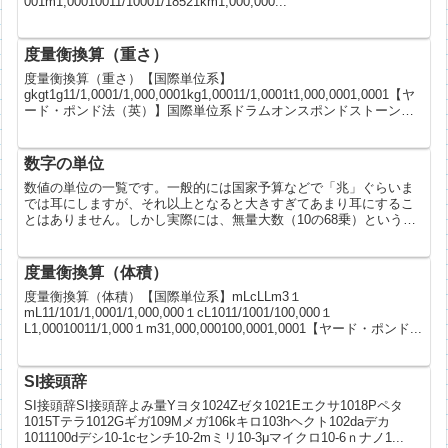
001m1,00010011/10001/18521km1,000,000...
度量衡換算（重さ）
度量衡換算（重さ）【国際単位系】
gkgt1g11/1,0001/1,000,0001kg1,00011/1,0001t1,000,0001,0001【ヤ
ード・ポンド法（英）】国際単位系ドラムオンスポンドストーン英
クォーター英トン1ドラム≒1...
数字の単位
数値の単位の一覧です。一般的には国家予算などで「兆」ぐらいま
では耳にしますが、それ以上となると大きすぎてあまり耳にするこ
とはありません。しかし実際には、無量大数（10の68乗）というと
てつもない数まで単位が定義されています。整数の単位【整数...
度量衡換算（体積）
度量衡換算（体積）【国際単位系】mLcLLm3１
mL11/101/1,0001/1,000,000１cL1011/1001/100,000１
L1,00010011/1,000１m31,000,000100,0001,0001【ヤード・ポンド...
SI接頭辞
SI接頭辞SI接頭辞よみ量Yヨタ1024Zゼタ1021Eエクサ1018Pペタ
1015Tテラ1012Gギガ109Mメガ106kキロ103hヘクト102daデカ
1011100dデシ10-1cセンチ10-2mミリ10-3μマイクロ10-6ｎナノ1...