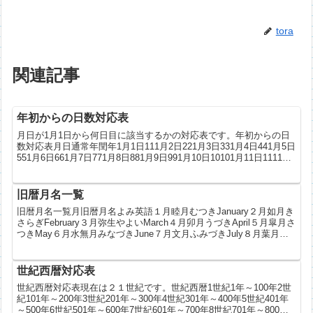
tora
関連記事
年初からの日数対応表
月日が1月1日から何日目に該当するかの対応表です。年初からの日
数対応表月日通常年閏年1月1日111月2日221月3日331月4日441月5日
551月6日661月7日771月8日881月9日991月10日10101月11日11111
月12日1...
旧暦月名一覧
旧暦月名一覧月旧暦月名よみ英語１月睦月むつきJanuary２月如月き
さらぎFebruary３月弥生やよいMarch４月卯月うづきApril５月皐月さ
つきMay６月水無月みなづきJune７月文月ふみづきJuly８月葉月は
づきAugust９月長...
世紀西暦対応表
世紀西暦対応表現在は２１世紀です。世紀西暦1世紀1年～100年2世
紀101年～200年3世紀201年～300年4世紀301年～400年5世紀401年
～500年6世紀501年～600年7世紀601年～700年8世紀701年～800年9