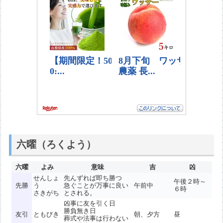
六曜（ろくよう）
六曜
よみ
意味
吉
凶
せんしょ
先んずれば即ち勝つ
午後２時～
先勝
う
急ぐことが万事に良い
午前中
６時
さきがち
とされる。
凶事に友を引く日
勝負無き日
友引
ともびき
朝、夕方
昼
葬式や法事は行わない