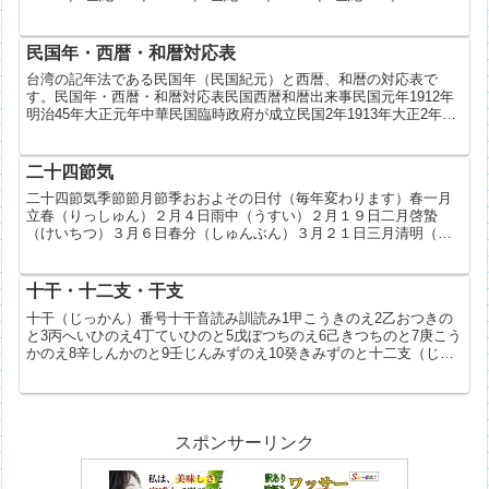
世紀80...
民国年・西暦・和暦対応表
台湾の記年法である民国年（民国紀元）と西暦、和暦の対応表で
す。民国年・西暦・和暦対応表民国西暦和暦出来事民国元年1912年
明治45年大正元年中華民国臨時政府が成立民国2年1913年大正2年民
国3年1914年大正3年民国4年1915年大正4年...
二十四節気
二十四節気季節節月節季おおよその日付（毎年変わります）春一月
立春（りっしゅん）２月４日雨中（うすい）２月１９日二月啓蟄
（けいちつ）３月６日春分（しゅんぶん）３月２１日三月清明（せ
いめい）４月５日穀雨（こくう）４月２０日夏四月立夏（りっか）
５...
十干・十二支・干支
十干（じっかん）番号十干音読み訓読み1甲こうきのえ2乙おつきの
と3丙へいひのえ4丁ていひのと5戊ぼつちのえ6己きつちのと7庚こう
かのえ8辛しんかのと9壬じんみずのえ10癸きみずのと十二支（じゅ
うにし）番号十二支音読み訓読み1子しね2丑ちゅう...
スポンサーリンク