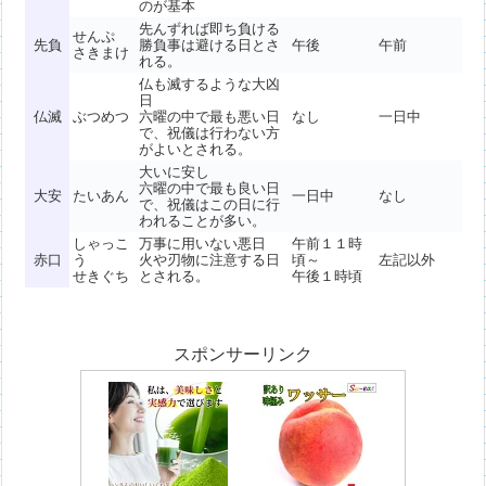
のが基本
先んずれば即ち負ける
せんぷ
先負
勝負事は避ける日とさ
午後
午前
さきまけ
れる。
仏も滅するような大凶
日
仏滅
ぶつめつ
六曜の中で最も悪い日
なし
一日中
で、祝儀は行わない方
がよいとされる。
大いに安し
六曜の中で最も良い日
大安
たいあん
一日中
なし
で、祝儀はこの日に行
われることが多い。
しゃっこ
万事に用いない悪日
午前１１時
赤口
う
火や刃物に注意する日
頃～
左記以外
せきぐち
とされる。
午後１時頃
スポンサーリンク