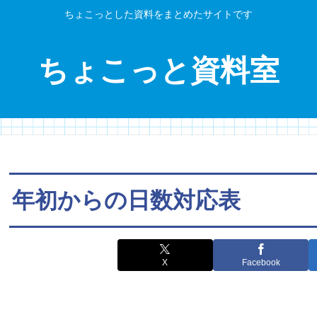
ちょこっとした資料をまとめたサイトです
ちょこっと資料室
年初からの日数対応表
X
Facebook