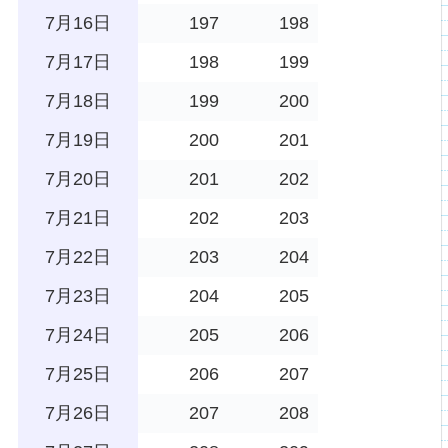
7月16日
197
198
7月17日
198
199
7月18日
199
200
7月19日
200
201
7月20日
201
202
7月21日
202
203
7月22日
203
204
7月23日
204
205
7月24日
205
206
7月25日
206
207
7月26日
207
208