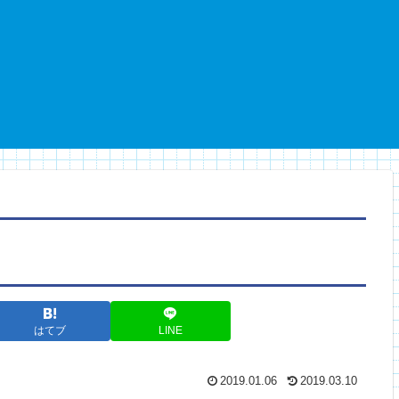
はてブ
LINE
2019.01.06
2019.03.10