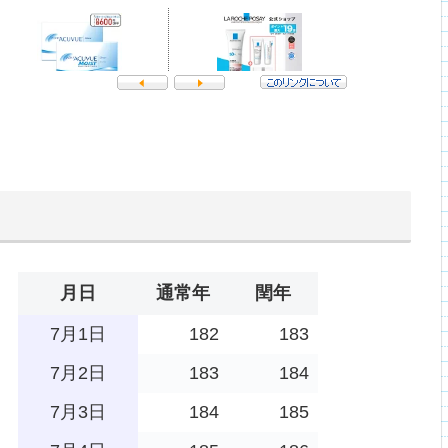
月日
通常年
閏年
7月1日
182
183
7月2日
183
184
7月3日
184
185