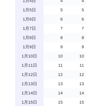
1月4日
4
4
1月5日
5
5
1月6日
6
6
1月7日
7
7
1月8日
8
8
1月9日
9
9
1月10日
10
10
1月11日
11
11
1月12日
12
12
1月13日
13
13
1月14日
14
14
1月15日
15
15