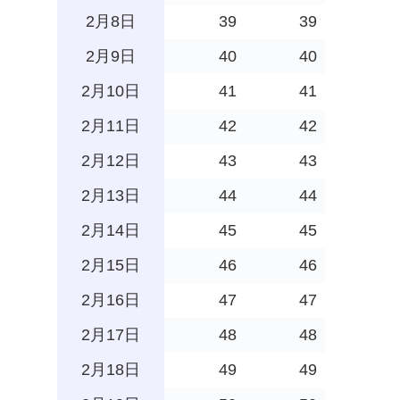
2月8日
39
39
2月9日
40
40
2月10日
41
41
2月11日
42
42
2月12日
43
43
2月13日
44
44
2月14日
45
45
2月15日
46
46
2月16日
47
47
2月17日
48
48
2月18日
49
49