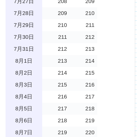
7月27日
208
209
7月28日
209
210
7月29日
210
211
7月30日
211
212
7月31日
212
213
8月1日
213
214
8月2日
214
215
8月3日
215
216
8月4日
216
217
8月5日
217
218
8月6日
218
219
8月7日
219
220