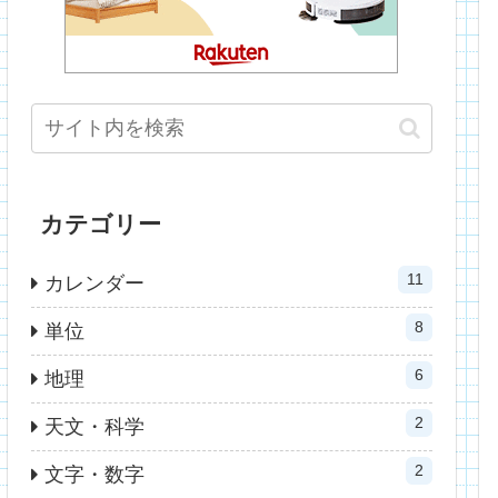
カテゴリー
11
カレンダー
8
単位
6
地理
2
天文・科学
2
文字・数字