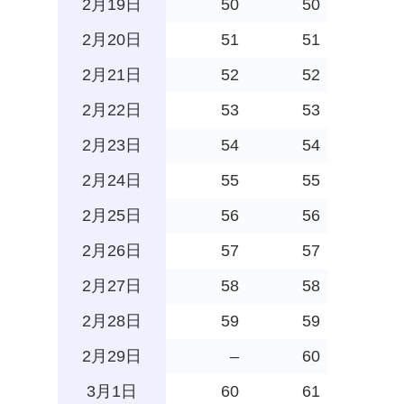
2月19日
50
50
2月20日
51
51
2月21日
52
52
2月22日
53
53
2月23日
54
54
2月24日
55
55
2月25日
56
56
2月26日
57
57
2月27日
58
58
2月28日
59
59
2月29日
–
60
3月1日
60
61