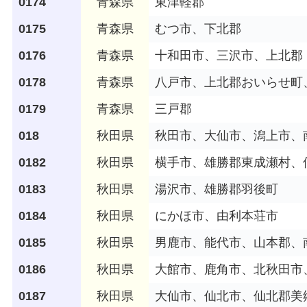
0174
青森県
東津軽郡
0175
青森県
むつ市、下北郡
0176
青森県
十和田市、三沢市、上北郡
0178
青森県
八戸市、上北郡おいらせ町
0179
青森県
三戸郡
018
秋田県
秋田市、大仙市、潟上市、
0182
秋田県
横手市、雄勝郡東成瀬村、
0183
秋田県
湯沢市、雄勝郡羽後町
0184
秋田県
にかほ市、由利本荘市
0185
秋田県
男鹿市、能代市、山本郡、
0186
秋田県
大館市、鹿角市、北秋田市
0187
秋田県
大仙市、仙北市、仙北郡美