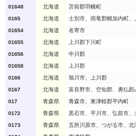
01648
北海道
苫前郡羽幌町
0165
北海道
士別市、雨竜郡幌加内町、
01654
北海道
名寄市
01655
北海道
上川郡下川町
01656
北海道
中川郡
01658
北海道
上川郡
0166
北海道
旭川市、上川郡
0167
北海道
富良野市、空知郡、勇払郡
017
青森県
青森市、東津軽郡平内町
0172
青森県
黒石市、平川市、弘前市、
0173
青森県
五所川原市、つがる市、北