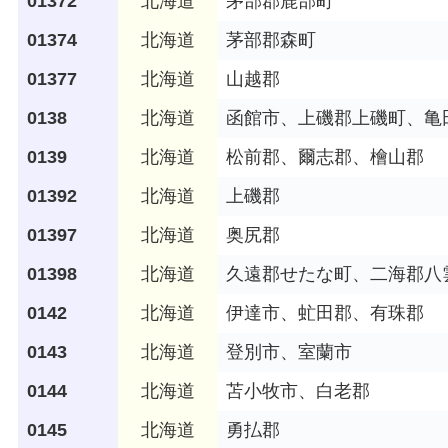
01372
北海道
茅部郡鹿部町
01374
北海道
茅部郡森町
01377
北海道
山越郡
0138
北海道
函館市、上磯郡上磯町、亀
0139
北海道
松前郡、爾志郡、檜山郡
01392
北海道
上磯郡
01397
北海道
奥尻郡
01398
北海道
久遠郡せたな町、二海郡八
0142
北海道
伊達市、虻田郡、有珠郡
0143
北海道
登別市、室蘭市
0144
北海道
苫小牧市、白老郡
0145
北海道
勇払郡