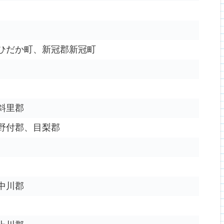
ひだか町、新冠郡新冠町
斜里郡
野付郡、目梨郡
中川郡