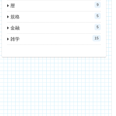
9
暦
5
規格
5
金融
15
雑学