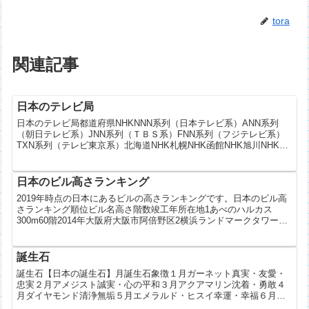
tora
関連記事
日本のテレビ局
日本のテレビ局都道府県NHKNNN系列（日本テレビ系）ANN系列
（朝日テレビ系）JNN系列（ＴＢＳ系）FNN系列（フジテレビ系）
TXN系列（テレビ東京系）北海道NHK札幌NHK函館NHK旭川NHK帯
広NHK釧路NHK北見NHK室蘭札幌テレビ...
日本のビル高さランキング
2019年時点の日本にあるビルの高さランキングです。日本のビル高
さランキング順位ビル名高さ階数竣工年所在地1あべのハルカス
300m60階2014年大阪府大阪市阿倍野区2横浜ランドマークタワー
296m70階1993年神奈川県横浜市西区3りんく...
誕生石
誕生石【日本の誕生石】月誕生石象徴１月ガーネット真実・友愛・
忠実２月アメジスト誠実・心の平和３月アクアマリン沈着・勇敢４
月ダイヤモンド清浄無垢５月エメラルド・ヒスイ幸運・幸福６月真
珠・ムーンストーン健康・富・長寿７月ルビー情熱・仁愛・威厳