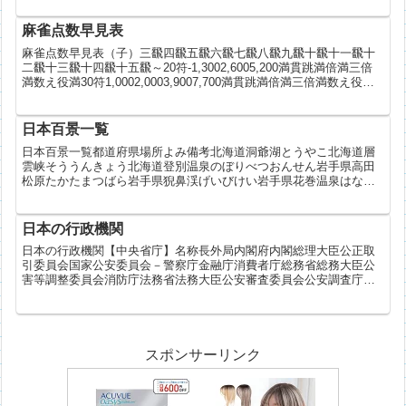
８...
麻雀点数早見表
麻雀点数早見表（子）三飜四飜五飜六飜七飜八飜九飜十飜十一飜十
二飜十三飜十四飜十五飜～20符-1,3002,6005,200満貫跳満倍満三倍
満数え役満30符1,0002,0003,9007,700満貫跳満倍満三倍満数え役満
40符1,3002,...
日本百景一覧
日本百景一覧都道府県場所よみ備考北海道洞爺湖とうやこ北海道層
雲峡そううんきょう北海道登別温泉のぼりべつおんせん岩手県高田
松原たかたまつばら岩手県猊鼻渓げいびけい岩手県花巻温泉はなま
きおんせん宮城県石巻海岸いしのまきかいがん宮城県気仙沼湾け
せ...
日本の行政機関
日本の行政機関【中央省庁】名称長外局内閣府内閣総理大臣公正取
引委員会国家公安委員会－警察庁金融庁消費者庁総務省総務大臣公
害等調整委員会消防庁法務省法務大臣公安審査委員会公安調査庁外
務省外務大臣財務省財務大臣国税庁文部科学省文部科学大臣文化
庁...
スポンサーリンク