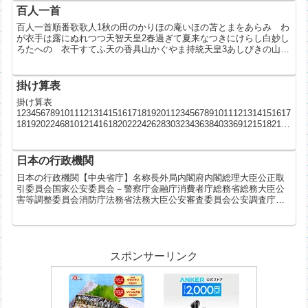
百人一首
百人一首順番歌歌人1秋の田のかりほの庵いほの苫とまをあらみ わ
が衣手は露にぬれつつ天智天皇2春過ぎて夏来なつきにけらし白妙し
ろたへの 衣干すてふ天の香具山かぐやま持統天皇3あしびきの山鳥
の尾をのしだり尾をの ながながし夜をひとりかも寝む柿本...
掛け算表
掛け算表
123456789101112131415161718192011234567891011121314151617
181920224681012141618202224262830323436384033691215182124
27...
日本の行政機関
日本の行政機関【中央省庁】名称長外局内閣府内閣総理大臣公正取
引委員会国家公安委員会－警察庁金融庁消費者庁総務省総務大臣公
害等調整委員会消防庁法務省法務大臣公安審査委員会公安調査庁外
務省外務大臣財務省財務大臣国税庁文部科学省文部科学大臣文化
庁...
スポンサーリンク