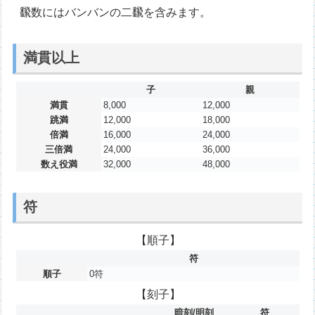
飜数にはバンバンの二飜を含みます。
満貫以上
子
親
満貫
8,000
12,000
跳満
12,000
18,000
倍満
16,000
24,000
三倍満
24,000
36,000
数え役満
32,000
48,000
符
【順子】
符
順子
0符
【刻子】
暗刻/明刻
符