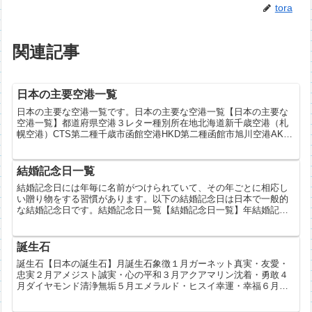
tora
関連記事
日本の主要空港一覧
日本の主要な空港一覧です。日本の主要な空港一覧【日本の主要な
空港一覧】都道府県空港３レター種別所在地北海道新千歳空港（札
幌空港）CTS第二種千歳市函館空港HKD第二種函館市旭川空港AKJ
第二種上川郡東神楽町釧路空港（たんちょう釧路空港）KU...
結婚記念日一覧
結婚記念日には年毎に名前がつけられていて、その年ごとに相応し
い贈り物をする習慣があります。以下の結婚記念日は日本で一般的
な結婚記念日です。結婚記念日一覧【結婚記念日一覧】年結婚記念
日名1年目紙婚式2年目綿婚式、藁婚式3年目皮婚式4年目花婚式...
誕生石
誕生石【日本の誕生石】月誕生石象徴１月ガーネット真実・友愛・
忠実２月アメジスト誠実・心の平和３月アクアマリン沈着・勇敢４
月ダイヤモンド清浄無垢５月エメラルド・ヒスイ幸運・幸福６月真
珠・ムーンストーン健康・富・長寿７月ルビー情熱・仁愛・威厳
８...