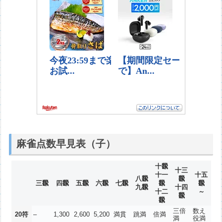
麻雀点数早見表（子）
十飜
十三
十一
十五
八飜
飜
三飜
四飜
五飜
六飜
七飜
飜
飜
九飜
十四
十二
～
飜
飜
三倍
数え
20符
–
1,300
2,600
5,200
満貫
跳満
倍満
満
役満