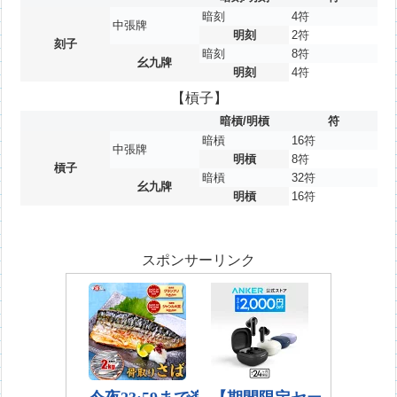
暗刻
4符
中張牌
明刻
2符
刻子
暗刻
8符
幺九牌
明刻
4符
【槓子】
暗槓/明槓
符
暗槓
16符
中張牌
明槓
8符
槓子
暗槓
32符
幺九牌
明槓
16符
スポンサーリンク